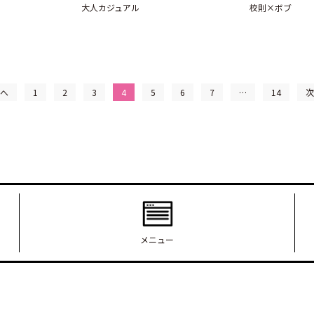
大人カジュアル
校則×ボブ
前へ
1
2
3
4
5
6
7
…
14
次
メニュー