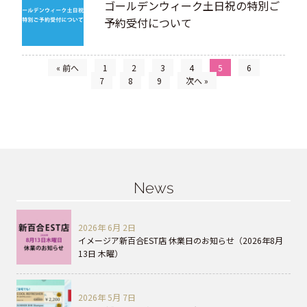
ゴールデンウィーク土日祝の特別ご
予約受付について
« 前へ
1
2
3
4
5
6
7
8
9
次へ »
News
2026年 6月 2日
イメージア新百合EST店 休業日のお知らせ（2026年8月
13日 木曜）
2026年 5月 7日