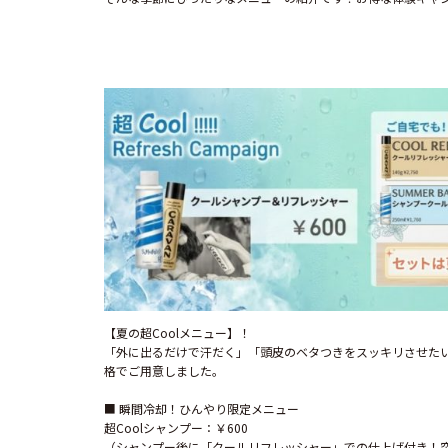
【夏の超Coolメニュー】！

「外に出るだけで汗だく」「頭皮のベタつきをスッキリさせた
格でご用意しました。

■ 瞬間冷却！ひんやり限定メニュー

超Coolシャンプー：￥600

（シャンプー後に「クールリフレッシャー」での仕上げ付き！突