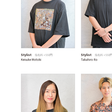
Stylist
Stylist
指名料 +550円
指名料 +550
Keisuke Motoki
Takahiro Ito