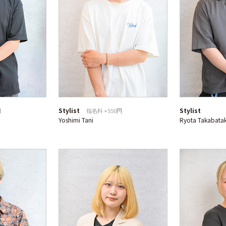
Stylist
Stylist
円
指名料 +550円
Yoshimi Tani
Ryota Takabata