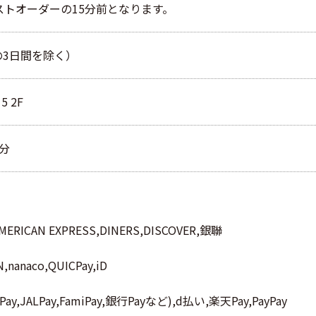
ストオーダーの15分前となります。
2の3日間を除く）
 2F
分
,AMERICAN EXPRESS,DINERS,DISCOVER,銀聯
naco,QUICPay,iD
APay,JALPay,FamiPay,銀行Payなど),d払い,楽天Pay,PayPay