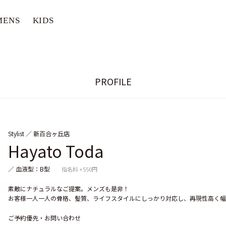
MENS
KIDS
PROFILE
Stylist ／
新百合ヶ丘店
Hayato Toda
／ 血液型：B型
指名料 +550円
素敵にナチュラルなご提案。メンズも是非！
お客様一人一人の骨格、髪質、ライフスタイルにしっかり対応し、再現性高く幅
ご予約優先・お問い合わせ